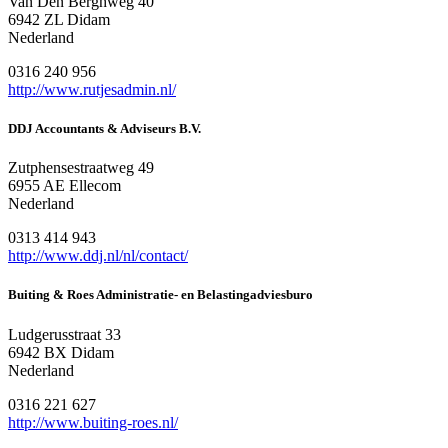
Van Den Berghweg 40
6942 ZL Didam
Nederland
0316 240 956
http://www.rutjesadmin.nl/
DDJ Accountants & Adviseurs B.V.
Zutphensestraatweg 49
6955 AE Ellecom
Nederland
0313 414 943
http://www.ddj.nl/nl/contact/
Buiting & Roes Administratie- en Belastingadviesburo
Ludgerusstraat 33
6942 BX Didam
Nederland
0316 221 627
http://www.buiting-roes.nl/