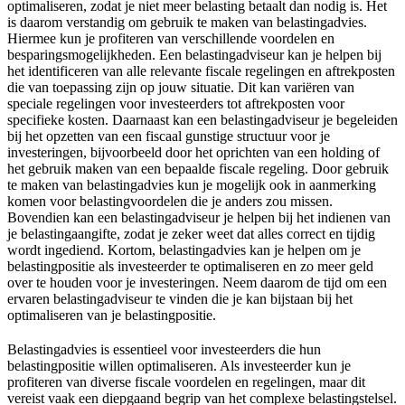
optimaliseren, zodat je niet meer belasting betaalt dan nodig is. Het
is daarom verstandig om gebruik te maken van belastingadvies.
Hiermee kun je profiteren van verschillende voordelen en
besparingsmogelijkheden. Een belastingadviseur kan je helpen bij
het identificeren van alle relevante fiscale regelingen en aftrekposten
die van toepassing zijn op jouw situatie. Dit kan variëren van
speciale regelingen voor investeerders tot aftrekposten voor
specifieke kosten. Daarnaast kan een belastingadviseur je begeleiden
bij het opzetten van een fiscaal gunstige structuur voor je
investeringen, bijvoorbeeld door het oprichten van een holding of
het gebruik maken van een bepaalde fiscale regeling. Door gebruik
te maken van belastingadvies kun je mogelijk ook in aanmerking
komen voor belastingvoordelen die je anders zou missen.
Bovendien kan een belastingadviseur je helpen bij het indienen van
je belastingaangifte, zodat je zeker weet dat alles correct en tijdig
wordt ingediend. Kortom, belastingadvies kan je helpen om je
belastingpositie als investeerder te optimaliseren en zo meer geld
over te houden voor je investeringen. Neem daarom de tijd om een
ervaren belastingadviseur te vinden die je kan bijstaan bij het
optimaliseren van je belastingpositie.
Belastingadvies is essentieel voor investeerders die hun
belastingpositie willen optimaliseren. Als investeerder kun je
profiteren van diverse fiscale voordelen en regelingen, maar dit
vereist vaak een diepgaand begrip van het complexe belastingstelsel.