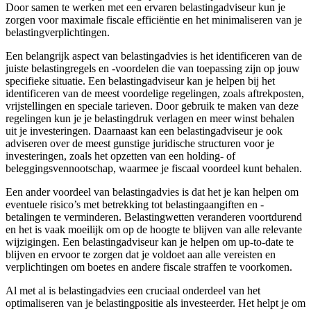
Door samen te werken met een ervaren belastingadviseur kun je
zorgen voor maximale fiscale efficiëntie en het minimaliseren van je
belastingverplichtingen.
Een belangrijk aspect van belastingadvies is het identificeren van de
juiste belastingregels en -voordelen die van toepassing zijn op jouw
specifieke situatie. Een belastingadviseur kan je helpen bij het
identificeren van de meest voordelige regelingen, zoals aftrekposten,
vrijstellingen en speciale tarieven. Door gebruik te maken van deze
regelingen kun je je belastingdruk verlagen en meer winst behalen
uit je investeringen. Daarnaast kan een belastingadviseur je ook
adviseren over de meest gunstige juridische structuren voor je
investeringen, zoals het opzetten van een holding- of
beleggingsvennootschap, waarmee je fiscaal voordeel kunt behalen.
Een ander voordeel van belastingadvies is dat het je kan helpen om
eventuele risico’s met betrekking tot belastingaangiften en -
betalingen te verminderen. Belastingwetten veranderen voortdurend
en het is vaak moeilijk om op de hoogte te blijven van alle relevante
wijzigingen. Een belastingadviseur kan je helpen om up-to-date te
blijven en ervoor te zorgen dat je voldoet aan alle vereisten en
verplichtingen om boetes en andere fiscale straffen te voorkomen.
Al met al is belastingadvies een cruciaal onderdeel van het
optimaliseren van je belastingpositie als investeerder. Het helpt je om