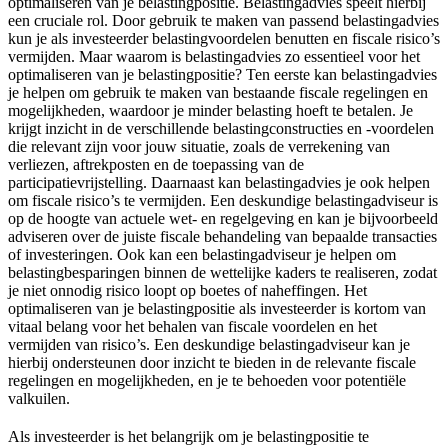
optimaliseren van je belastingpositie. Belastingadvies speelt hierbij
een cruciale rol. Door gebruik te maken van passend belastingadvies
kun je als investeerder belastingvoordelen benutten en fiscale risico’s
vermijden. Maar waarom is belastingadvies zo essentieel voor het
optimaliseren van je belastingpositie? Ten eerste kan belastingadvies
je helpen om gebruik te maken van bestaande fiscale regelingen en
mogelijkheden, waardoor je minder belasting hoeft te betalen. Je
krijgt inzicht in de verschillende belastingconstructies en -voordelen
die relevant zijn voor jouw situatie, zoals de verrekening van
verliezen, aftrekposten en de toepassing van de
participatievrijstelling. Daarnaast kan belastingadvies je ook helpen
om fiscale risico’s te vermijden. Een deskundige belastingadviseur is
op de hoogte van actuele wet- en regelgeving en kan je bijvoorbeeld
adviseren over de juiste fiscale behandeling van bepaalde transacties
of investeringen. Ook kan een belastingadviseur je helpen om
belastingbesparingen binnen de wettelijke kaders te realiseren, zodat
je niet onnodig risico loopt op boetes of naheffingen. Het
optimaliseren van je belastingpositie als investeerder is kortom van
vitaal belang voor het behalen van fiscale voordelen en het
vermijden van risico’s. Een deskundige belastingadviseur kan je
hierbij ondersteunen door inzicht te bieden in de relevante fiscale
regelingen en mogelijkheden, en je te behoeden voor potentiële
valkuilen.
Als investeerder is het belangrijk om je belastingpositie te