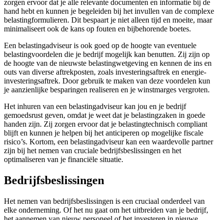
zorgen ervoor dat je alle relevante documenten en informatie bij de
hand hebt en kunnen je begeleiden bij het invullen van de complexe
belastingformulieren. Dit bespaart je niet alleen tijd en moeite, maar
minimaliseert ook de kans op fouten en bijbehorende boetes.
Een belastingadviseur is ook goed op de hoogte van eventuele
belastingvoordelen die je bedrijf mogelijk kan benutten. Zij zijn op
de hoogte van de nieuwste belastingwetgeving en kennen de ins en
outs van diverse aftrekposten, zoals investeringsaftrek en energie-
investeringsaftrek. Door gebruik te maken van deze voordelen kun
je aanzienlijke besparingen realiseren en je winstmarges vergroten.
Het inhuren van een belastingadviseur kan jou en je bedrijf
gemoedsrust geven, omdat je weet dat je belastingzaken in goede
handen zijn. Zij zorgen ervoor dat je belastingtechnisch compliant
blijft en kunnen je helpen bij het anticiperen op mogelijke fiscale
risico’s. Kortom, een belastingadviseur kan een waardevolle partner
zijn bij het nemen van cruciale bedrijfsbeslissingen en het
optimaliseren van je financiële situatie.
Bedrijfsbeslissingen
Het nemen van bedrijfsbeslissingen is een cruciaal onderdeel van
elke onderneming. Of het nu gaat om het uitbreiden van je bedrijf,
het aannemen van nieuw personeel of het investeren in nieuwe