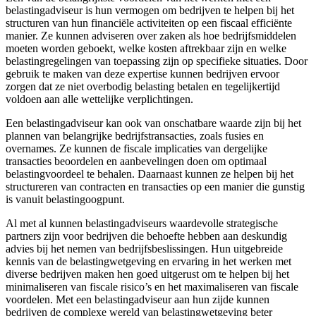
belastingadviseur is hun vermogen om bedrijven te helpen bij het
structuren van hun financiële activiteiten op een fiscaal efficiënte
manier. Ze kunnen adviseren over zaken als hoe bedrijfsmiddelen
moeten worden geboekt, welke kosten aftrekbaar zijn en welke
belastingregelingen van toepassing zijn op specifieke situaties. Door
gebruik te maken van deze expertise kunnen bedrijven ervoor
zorgen dat ze niet overbodig belasting betalen en tegelijkertijd
voldoen aan alle wettelijke verplichtingen.
Een belastingadviseur kan ook van onschatbare waarde zijn bij het
plannen van belangrijke bedrijfstransacties, zoals fusies en
overnames. Ze kunnen de fiscale implicaties van dergelijke
transacties beoordelen en aanbevelingen doen om optimaal
belastingvoordeel te behalen. Daarnaast kunnen ze helpen bij het
structureren van contracten en transacties op een manier die gunstig
is vanuit belastingoogpunt.
Al met al kunnen belastingadviseurs waardevolle strategische
partners zijn voor bedrijven die behoefte hebben aan deskundig
advies bij het nemen van bedrijfsbeslissingen. Hun uitgebreide
kennis van de belastingwetgeving en ervaring in het werken met
diverse bedrijven maken hen goed uitgerust om te helpen bij het
minimaliseren van fiscale risico’s en het maximaliseren van fiscale
voordelen. Met een belastingadviseur aan hun zijde kunnen
bedrijven de complexe wereld van belastingwetgeving beter