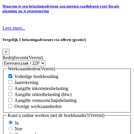
Waarom je een belastingadviseur zou moeten raadplegen voor fiscale
planning na je pensionering
Lees meer...
Vergelijk 3 belastingadviseurs via offerte (gratis!)
×
Bedrijfsvorm
(Vereist)
Werkzaamheden
(Vereist)
Volledige boekhouding
Jaarrekening
Aangifte inkomstenbelasting
Aangifte omzetbelasting (btw)
Aangifte vennootschapsbelasting
Overige werkzaamheden
Kunt u online werken met de boekhouder?
(Vereist)
Ja
Nee