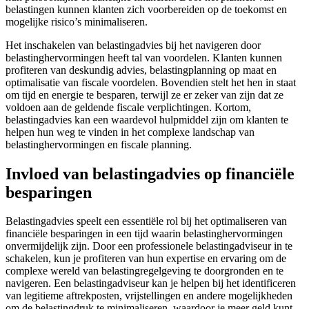
belastingen kunnen klanten zich voorbereiden op de toekomst en
mogelijke risico’s minimaliseren.
Het inschakelen van belastingadvies bij het navigeren door
belastinghervormingen heeft tal van voordelen. Klanten kunnen
profiteren van deskundig advies, belastingplanning op maat en
optimalisatie van fiscale voordelen. Bovendien stelt het hen in staat
om tijd en energie te besparen, terwijl ze er zeker van zijn dat ze
voldoen aan de geldende fiscale verplichtingen. Kortom,
belastingadvies kan een waardevol hulpmiddel zijn om klanten te
helpen hun weg te vinden in het complexe landschap van
belastinghervormingen en fiscale planning.
Invloed van belastingadvies op financiële
besparingen
Belastingadvies speelt een essentiële rol bij het optimaliseren van
financiële besparingen in een tijd waarin belastinghervormingen
onvermijdelijk zijn. Door een professionele belastingadviseur in te
schakelen, kun je profiteren van hun expertise en ervaring om de
complexe wereld van belastingregelgeving te doorgronden en te
navigeren. Een belastingadviseur kan je helpen bij het identificeren
van legitieme aftrekposten, vrijstellingen en andere mogelijkheden
om de belastingdruk te minimaliseren, waardoor je meer geld kunt