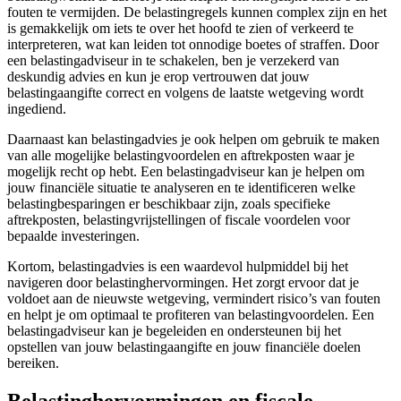
fouten te vermijden. De belastingregels kunnen complex zijn en het
is gemakkelijk om iets te over het hoofd te zien of verkeerd te
interpreteren, wat kan leiden tot onnodige boetes of straffen. Door
een belastingadviseur in te schakelen, ben je verzekerd van
deskundig advies en kun je erop vertrouwen dat jouw
belastingaangifte correct en volgens de laatste wetgeving wordt
ingediend.
Daarnaast kan belastingadvies je ook helpen om gebruik te maken
van alle mogelijke belastingvoordelen en aftrekposten waar je
mogelijk recht op hebt. Een belastingadviseur kan je helpen om
jouw financiële situatie te analyseren en te identificeren welke
belastingbesparingen er beschikbaar zijn, zoals specifieke
aftrekposten, belastingvrijstellingen of fiscale voordelen voor
bepaalde investeringen.
Kortom, belastingadvies is een waardevol hulpmiddel bij het
navigeren door belastinghervormingen. Het zorgt ervoor dat je
voldoet aan de nieuwste wetgeving, vermindert risico’s van fouten
en helpt je om optimaal te profiteren van belastingvoordelen. Een
belastingadviseur kan je begeleiden en ondersteunen bij het
opstellen van jouw belastingaangifte en jouw financiële doelen
bereiken.
Belastinghervormingen en fiscale