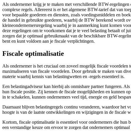
Als ondernemer krijg je te maken met verschillende BTW-regelingen die
complexe regels. Allereerst is er het algemene BTW-tarief dat van toe
voor bepaalde goederen en diensten, zoals voedingsmiddelen en boeke
de handel in gebruikte goederen, waarbij de BTW berekend wordt over 
kleineondernemersregeling waarbij je in aanmerking kunt komen voor e
deze regelingen om te voorkomen dat je te veel belasting betaalt of j
zorgen dat je optimaal gebruikmaakt van de beschikbare BTW-regelin
bent en kunt voldoen aan je fiscale verplichtingen.
Fiscale optimalisatie
Als ondernemer is het cruciaal om zoveel mogelijk fiscale voordelen te
maximaliseren van fiscale voordelen. Door gebruik te maken van diver
materie waarbij kennis van belastingwetten en -regels essentieel is.
Een belastingadviseur kan hierbij als onmisbare partner fungeren. Als
hun fiscale positie. Zij kennen de fiscale mogelijkheden en kunnen op
in te schakelen, kunnen ondernemers veel tijd, energie en geld bespar
Daarnaast blijven belastingregels continu veranderen, waardoor het vo
hoogte is van de laatste ontwikkelingen en wijzigingen in de fiscale
Kortom, fiscale optimalisatie is essentieel voor ondernemers die hun 
een verstandige keuze om ervoor te zorgen dat ondernemers optimaal g