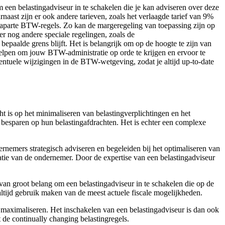
m een belastingadviseur in te schakelen die je kan adviseren over deze
aast zijn er ook andere tarieven, zoals het verlaagde tarief van 9%
 aparte BTW-regels. Zo kan de margeregeling van toepassing zijn op
r nog andere speciale regelingen, zoals de
paalde grens blijft. Het is belangrijk om op de hoogte te zijn van
 helpen om jouw BTW-administratie op orde te krijgen en ervoor te
tuele wijzigingen in de BTW-wetgeving, zodat je altijd up-to-date
cht is op het minimaliseren van belastingverplichtingen en het
 besparen op hun belastingafdrachten. Het is echter een complexe
ernemers strategisch adviseren en begeleiden bij het optimaliseren van
uatie van de ondernemer. Door de expertise van een belastingadviseur
 van groot belang om een belastingadviseur in te schakelen die op de
altijd gebruik maken van de meest actuele fiscale mogelijkheden.
n maximaliseren. Het inschakelen van een belastingadviseur is dan ook
de continually changing belastingregels.