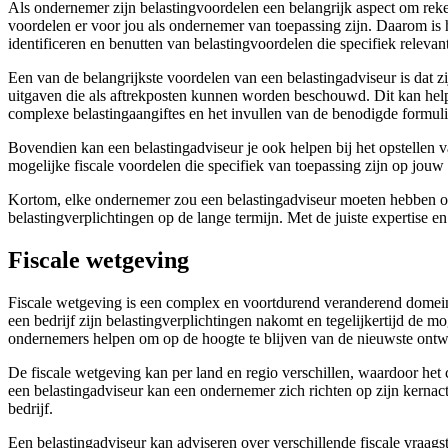
Als ondernemer zijn belastingvoordelen een belangrijk aspect om reke
voordelen er voor jou als ondernemer van toepassing zijn. Daarom is h
identificeren en benutten van belastingvoordelen die specifiek relevant
Een van de belangrijkste voordelen van een belastingadviseur is dat zi
uitgaven die als aftrekposten kunnen worden beschouwd. Dit kan helpe
complexe belastingaangiftes en het invullen van de benodigde formulie
Bovendien kan een belastingadviseur je ook helpen bij het opstellen v
mogelijke fiscale voordelen die specifiek van toepassing zijn op jouw 
Kortom, elke ondernemer zou een belastingadviseur moeten hebben om be
belastingverplichtingen op de lange termijn. Met de juiste expertise e
Fiscale wetgeving
Fiscale wetgeving is een complex en voortdurend veranderend domein 
een bedrijf zijn belastingverplichtingen nakomt en tegelijkertijd de mo
ondernemers helpen om op de hoogte te blijven van de nieuwste ontwi
De fiscale wetgeving kan per land en regio verschillen, waardoor het 
een belastingadviseur kan een ondernemer zich richten op zijn kernacti
bedrijf.
Een belastingadviseur kan adviseren over verschillende fiscale vraags