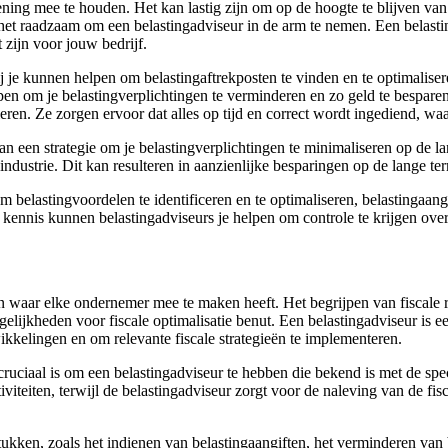
ning mee te houden. Het kan lastig zijn om op de hoogte te blijven va
et raadzaam om een belastingadviseur in de arm te nemen. Een belasting
 zijn voor jouw bedrijf.
j je kunnen helpen om belastingaftrekposten te vinden en te optimaliser
n om je belastingverplichtingen te verminderen en zo geld te besparen
ren. Ze zorgen ervoor dat alles op tijd en correct wordt ingediend, wa
an een strategie om je belastingverplichtingen te minimaliseren op de l
industrie. Dit kan resulteren in aanzienlijke besparingen op de lange ter
lastingvoordelen te identificeren en te optimaliseren, belastingaangift
n kennis kunnen belastingadviseurs je helpen om controle te krijgen over
waar elke ondernemer mee te maken heeft. Het begrijpen van fiscale reg
gelijkheden voor fiscale optimalisatie benut. Een belastingadviseur is e
kkelingen en om relevante fiscale strategieën te implementeren.
cruciaal is om een belastingadviseur te hebben die bekend is met de spe
viteiten, terwijl de belastingadviseur zorgt voor de naleving van de fis
tukken, zoals het indienen van belastingaangiften, het verminderen van 