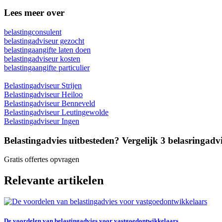
Lees meer over
belastingconsulent
belastingadviseur gezocht
belastingaangifte laten doen
belastingadviseur kosten
belastingaangifte particulier
Belastingadviseur Strijen
Belastingadviseur Heiloo
Belastingadviseur Benneveld
Belastingadviseur Leutingewolde
Belastingadviseur Ingen
Belastingadvies uitbesteden? Vergelijk 3 belasringadvis
Gratis offertes opvragen
Relevante artikelen
De voordelen van belastingadvies voor vastgoedontwikkelaars