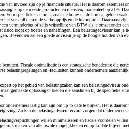
 van invloed zijn op je financiële situatie. Het is daarom essentieel o
passing is op de meeste producten en diensten, momenteel op 21%. Daarn
n. Voor specifieke sectoren, zoals de bouw en de horeca, gelden vaak
het verschil tussen de verkoopprijs en de inkoopprijs. Daarnaast zijn e
en vermindering of zelfs vrijstelling van BTW als je omzet onder een be
uist risico loopt op boetes en naheffingen. Een belastingadviseur kan je
gen. Bovendien zal een goede adviseur je op de hoogte houden van even
 benutten. Fiscale optimalisatie is een strategische benadering die geri
se belastingregelingen en -faciliteiten kunnen ondernemers aanzienlijk
 expert op het gebied van belastingzaken kan een belastingadviseur ond
 maat gemaakte oplossingen bieden die aansluiten bij de specifieke sit
en.
or ondernemers lastig kan zijn om up-to-date te blijven. Het is daarom
 wetgeving. Zo kan de belastingadviseur ervoor zorgen dat ondernemers 
belastingverplichtingen willen minimaliseren en fiscale voordelen wille
ebruik maken van alle fiscale mogelijkheden en up-to-date blijven met 