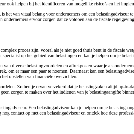
eur ook helpen bij het identificeren van mogelijke risico’s en het impl
 is het van vitaal belang voor ondernemers om een belastingadviseur te
n ondernemers ervoor zorgen dat ze voldoen aan de fiscale regelgeving
n complex proces zijn, vooral als je niet goed thuis bent in de fiscale
 specialist op het gebied van belastingen en kan je helpen om je belasti
 van diverse belastingvoordelen en aftrekposten waar je als ondernemer
saftrek, om er maar een paar te noemen. Daarnaast kan een belastingadvis
het opstellen van financiële overzichten.
ordelen. Zo ben je ervan verzekerd dat je belastingzaken altijd up-to-d
e geen zorgen te maken over het indienen van je belastingaangifte binnen
ingadviseur. Een belastingadviseur kan je helpen om je belastingaangif
 nog contact op met een belastingadviseur en ontdek hoe deze profession