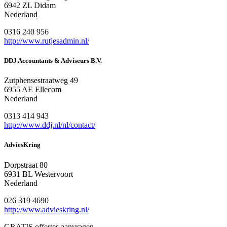
6942 ZL Didam
Nederland
0316 240 956
http://www.rutjesadmin.nl/
DDJ Accountants & Adviseurs B.V.
Zutphensestraatweg 49
6955 AE Ellecom
Nederland
0313 414 943
http://www.ddj.nl/nl/contact/
AdviesKring
Dorpstraat 80
6931 BL Westervoort
Nederland
026 319 4690
http://www.advieskring.nl/
GRATIS offertes aanvragen