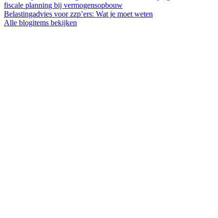
fiscale planning bij vermogensopbouw
Belastingadvies voor zzp’ers: Wat je moet weten
Alle blogitems bekijken