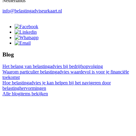
Netherlands
info@belastingadviseurkaart.nl
Blog
Het belang van belastingadvies bij bedrijfsopvolging
Waarom particulier belastingadvies waardevol is voor je financiële
toekomst
Hoe belastingadvies je kan helpen bij het navigeren door
belastinghervormingen
Alle blogitems bekijken