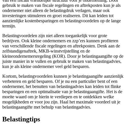
van een fiscaal vriendelijke structuur voor je onderneming. Door
gebruik te maken van fiscale regelingen en aftrekposten kun je als
ondernemer niet alleen de belastingdruk verlagen, maar ook
investeringen stimuleren en groei realiseren. Dit kan leiden tot
aanzienlijke kostenbesparingen en belastingvoordelen op de lange
termijn.
Belastingvoordelen zijn niet alleen toegankelijk voor grote
bedrijven. Ook kleine ondernemers en zzp’ers kunnen profiteren
van verschillende fiscale regelingen en aftrekposten. Denk aan de
zelfstandigenaftrek, MKB-winstvrijstelling en de
kleineondernemersregeling (KOR). Door je belastingaangifte op de
juiste manier in te vullen en gebruik te maken van belastingadvies,
kun je als kleine ondernemer veel geld besparen.
Kortom, belastingvoordelen kunnen je belastingaangifte aanzienlijk
verbeteren en geld besparen. Of je nu een particulier bent of een
ondernemer, het benutten van belastingadvies kan leiden tot flinke
besparingen en een optimalisatie van je belastingaangifte. Het is de
moeite waard om je hierin te verdiepen en te ontdekken welke
mogelijkheden er voor jou zijn. Haal het maximale voordeel uit je
belastingaangifte met behulp van belastingadvies.
Belastingtips