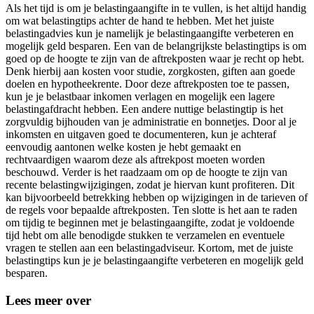
Als het tijd is om je belastingaangifte in te vullen, is het altijd handig
om wat belastingtips achter de hand te hebben. Met het juiste
belastingadvies kun je namelijk je belastingaangifte verbeteren en
mogelijk geld besparen. Een van de belangrijkste belastingtips is om
goed op de hoogte te zijn van de aftrekposten waar je recht op hebt.
Denk hierbij aan kosten voor studie, zorgkosten, giften aan goede
doelen en hypotheekrente. Door deze aftrekposten toe te passen,
kun je je belastbaar inkomen verlagen en mogelijk een lagere
belastingafdracht hebben. Een andere nuttige belastingtip is het
zorgvuldig bijhouden van je administratie en bonnetjes. Door al je
inkomsten en uitgaven goed te documenteren, kun je achteraf
eenvoudig aantonen welke kosten je hebt gemaakt en
rechtvaardigen waarom deze als aftrekpost moeten worden
beschouwd. Verder is het raadzaam om op de hoogte te zijn van
recente belastingwijzigingen, zodat je hiervan kunt profiteren. Dit
kan bijvoorbeeld betrekking hebben op wijzigingen in de tarieven of
de regels voor bepaalde aftrekposten. Ten slotte is het aan te raden
om tijdig te beginnen met je belastingaangifte, zodat je voldoende
tijd hebt om alle benodigde stukken te verzamelen en eventuele
vragen te stellen aan een belastingadviseur. Kortom, met de juiste
belastingtips kun je je belastingaangifte verbeteren en mogelijk geld
besparen.
Lees meer over