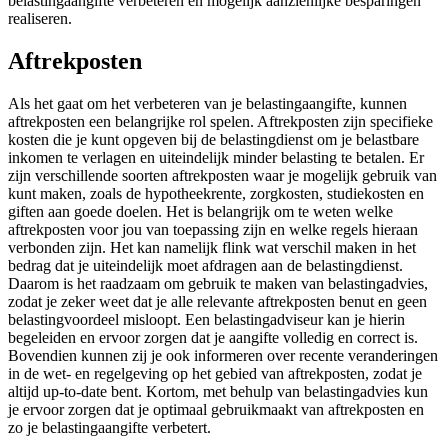
belastingaangifte verbeteren en mogelijk aanzienlijke besparingen
realiseren.
Aftrekposten
Als het gaat om het verbeteren van je belastingaangifte, kunnen
aftrekposten een belangrijke rol spelen. Aftrekposten zijn specifieke
kosten die je kunt opgeven bij de belastingdienst om je belastbare
inkomen te verlagen en uiteindelijk minder belasting te betalen. Er
zijn verschillende soorten aftrekposten waar je mogelijk gebruik van
kunt maken, zoals de hypotheekrente, zorgkosten, studiekosten en
giften aan goede doelen. Het is belangrijk om te weten welke
aftrekposten voor jou van toepassing zijn en welke regels hieraan
verbonden zijn. Het kan namelijk flink wat verschil maken in het
bedrag dat je uiteindelijk moet afdragen aan de belastingdienst.
Daarom is het raadzaam om gebruik te maken van belastingadvies,
zodat je zeker weet dat je alle relevante aftrekposten benut en geen
belastingvoordeel misloopt. Een belastingadviseur kan je hierin
begeleiden en ervoor zorgen dat je aangifte volledig en correct is.
Bovendien kunnen zij je ook informeren over recente veranderingen
in de wet- en regelgeving op het gebied van aftrekposten, zodat je
altijd up-to-date bent. Kortom, met behulp van belastingadvies kun
je ervoor zorgen dat je optimaal gebruikmaakt van aftrekposten en
zo je belastingaangifte verbetert.