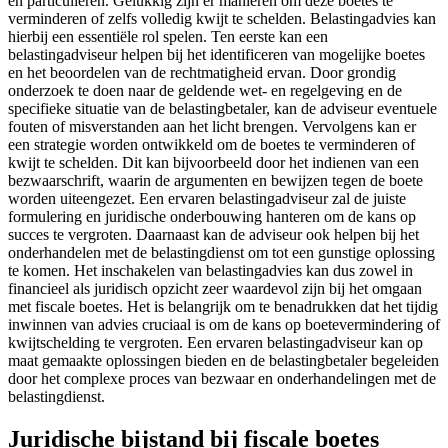
en particulieren. Gelukkig zijn er manieren om deze boetes te
verminderen of zelfs volledig kwijt te schelden. Belastingadvies kan
hierbij een essentiële rol spelen. Ten eerste kan een
belastingadviseur helpen bij het identificeren van mogelijke boetes
en het beoordelen van de rechtmatigheid ervan. Door grondig
onderzoek te doen naar de geldende wet- en regelgeving en de
specifieke situatie van de belastingbetaler, kan de adviseur eventuele
fouten of misverstanden aan het licht brengen. Vervolgens kan er
een strategie worden ontwikkeld om de boetes te verminderen of
kwijt te schelden. Dit kan bijvoorbeeld door het indienen van een
bezwaarschrift, waarin de argumenten en bewijzen tegen de boete
worden uiteengezet. Een ervaren belastingadviseur zal de juiste
formulering en juridische onderbouwing hanteren om de kans op
succes te vergroten. Daarnaast kan de adviseur ook helpen bij het
onderhandelen met de belastingdienst om tot een gunstige oplossing
te komen. Het inschakelen van belastingadvies kan dus zowel in
financieel als juridisch opzicht zeer waardevol zijn bij het omgaan
met fiscale boetes. Het is belangrijk om te benadrukken dat het tijdig
inwinnen van advies cruciaal is om de kans op boetevermindering of
kwijtschelding te vergroten. Een ervaren belastingadviseur kan op
maat gemaakte oplossingen bieden en de belastingbetaler begeleiden
door het complexe proces van bezwaar en onderhandelingen met de
belastingdienst.
Juridische bijstand bij fiscale boetes