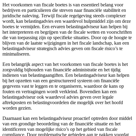
Het voorkomen van fiscale boetes is van essentieel belang voor
bedrijven en particulieren die streven naar financiële stabiliteit en
juridische naleving. Terwijl fiscale regelgeving steeds complexer
wordt, kan belastingadvies een waardevol hulpmiddel zijn om deze
boetes te vermijden. Een ervaren belastingadviseur kan helpen bij
het interpreteren en begrijpen van de fiscale wetten en voorschriften
die van toepassing zijn op specifieke situaties. Door op de hoogte te
blijven van de laatste wijzigingen in het fiscale landschap, kan een
belastingadviseur strategisch advies geven om fiscale risico’s te
minimaliseren.
Een belangrijk aspect van het voorkomen van fiscale boetes is het
zorgvuldig bijhouden van financiële administratie en het tijdig
indienen van belastingaangiften. Een belastingadviseur kan helpen
bij het opzetten van een gestructureerd systeem om financiële
gegevens vast te leggen en te organiseren, waardoor de kans op
fouten en vertragingen wordt verkleind. Bovendien kan een
belastingadviseur ook waardevol advies geven over legale
aftrekposten en belastingvoordelen die mogelijk over het hoofd
worden gezien.
Daarnaast kan een belastingadviseur proactief optreden door middel
van een grondige beoordeling van de financiële situatie en het
identificeren van mogelijke risico’s op het gebied van fiscale
compliance. Door problematische gebieden aan te pakken voordat