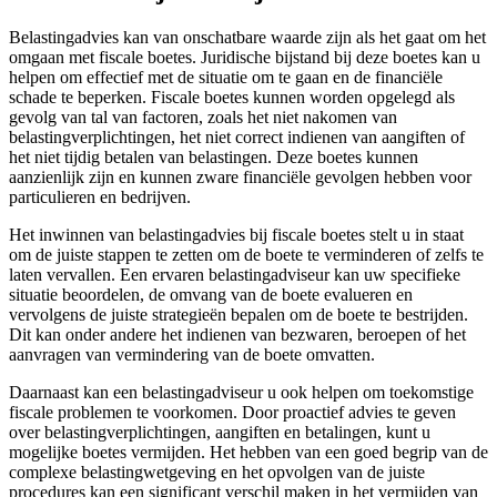
Belastingadvies kan van onschatbare waarde zijn als het gaat om het
omgaan met fiscale boetes. Juridische bijstand bij deze boetes kan u
helpen om effectief met de situatie om te gaan en de financiële
schade te beperken. Fiscale boetes kunnen worden opgelegd als
gevolg van tal van factoren, zoals het niet nakomen van
belastingverplichtingen, het niet correct indienen van aangiften of
het niet tijdig betalen van belastingen. Deze boetes kunnen
aanzienlijk zijn en kunnen zware financiële gevolgen hebben voor
particulieren en bedrijven.
Het inwinnen van belastingadvies bij fiscale boetes stelt u in staat
om de juiste stappen te zetten om de boete te verminderen of zelfs te
laten vervallen. Een ervaren belastingadviseur kan uw specifieke
situatie beoordelen, de omvang van de boete evalueren en
vervolgens de juiste strategieën bepalen om de boete te bestrijden.
Dit kan onder andere het indienen van bezwaren, beroepen of het
aanvragen van vermindering van de boete omvatten.
Daarnaast kan een belastingadviseur u ook helpen om toekomstige
fiscale problemen te voorkomen. Door proactief advies te geven
over belastingverplichtingen, aangiften en betalingen, kunt u
mogelijke boetes vermijden. Het hebben van een goed begrip van de
complexe belastingwetgeving en het opvolgen van de juiste
procedures kan een significant verschil maken in het vermijden van