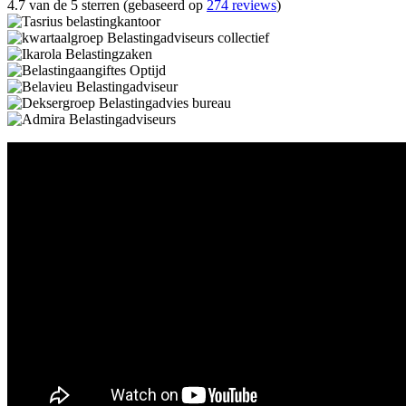
4.7 van de 5 sterren (gebaseerd op
274 reviews
)