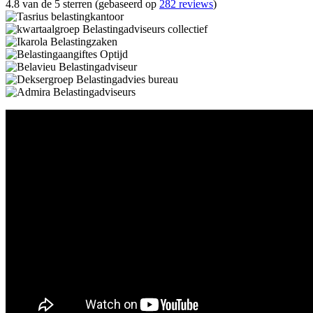
4.8 van de 5 sterren (gebaseerd op
282 reviews
)