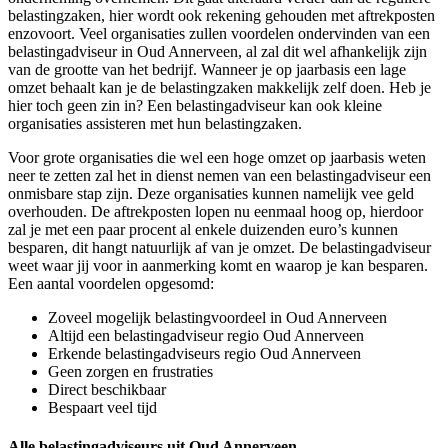
belastingzaken, hier wordt ook rekening gehouden met aftrekposten
enzovoort. Veel organisaties zullen voordelen ondervinden van een
belastingadviseur in Oud Annerveen, al zal dit wel afhankelijk zijn
van de grootte van het bedrijf. Wanneer je op jaarbasis een lage
omzet behaalt kan je de belastingzaken makkelijk zelf doen. Heb je
hier toch geen zin in? Een belastingadviseur kan ook kleine
organisaties assisteren met hun belastingzaken.
Voor grote organisaties die wel een hoge omzet op jaarbasis weten
neer te zetten zal het in dienst nemen van een belastingadviseur een
onmisbare stap zijn. Deze organisaties kunnen namelijk vee geld
overhouden. De aftrekposten lopen nu eenmaal hoog op, hierdoor
zal je met een paar procent al enkele duizenden euro’s kunnen
besparen, dit hangt natuurlijk af van je omzet. De belastingadviseur
weet waar jij voor in aanmerking komt en waarop je kan besparen.
Een aantal voordelen opgesomd:
Zoveel mogelijk belastingvoordeel in Oud Annerveen
Altijd een belastingadviseur regio Oud Annerveen
Erkende belastingadviseurs regio Oud Annerveen
Geen zorgen en frustraties
Direct beschikbaar
Bespaart veel tijd
Alle belastingadviseurs uit Oud Annerveen