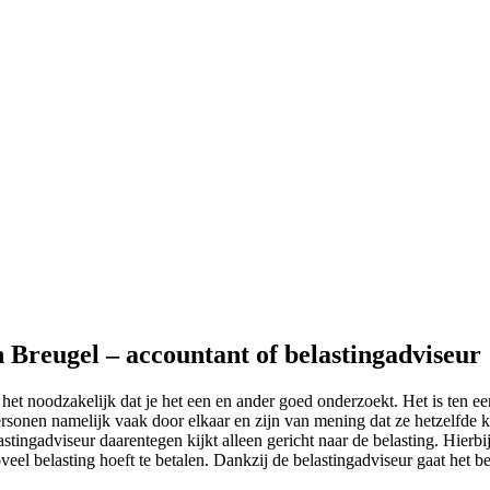
n Breugel – accountant of belastingadviseur
 het noodzakelijk dat je het een en ander goed onderzoekt. Het is ten e
sonen namelijk vaak door elkaar en zijn van mening dat ze hetzelfde ku
astingadviseur daarentegen kijkt alleen gericht naar de belasting. Hierb
oveel belasting hoeft te betalen. Dankzij de belastingadviseur gaat het be