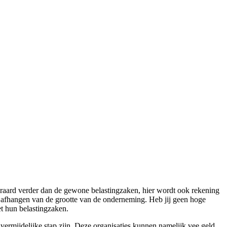
eraard verder dan de gewone belastingzaken, hier wordt ook rekening
l afhangen van de grootte van de onderneming. Heb jij geen hoge
t hun belastingzaken.
vermijdelijke stap zijn. Deze organisaties kunnen namelijk vee geld