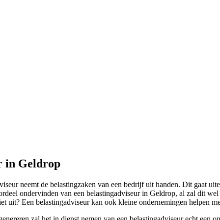
r in Geldrop
iseur neemt de belastingzaken van een bedrijf uit handen. Dit gaat uit
deel ondervinden van een belastingadviseur in Geldrop, al zal dit we
niet uit? Een belastingadviseur kan ook kleine ondernemingen helpen me
genereren zal het in dienst nemen van een belastingadviseur echt een on