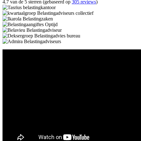
4.7 van de 5 sterren (gebaseerd op
305 reviews
)