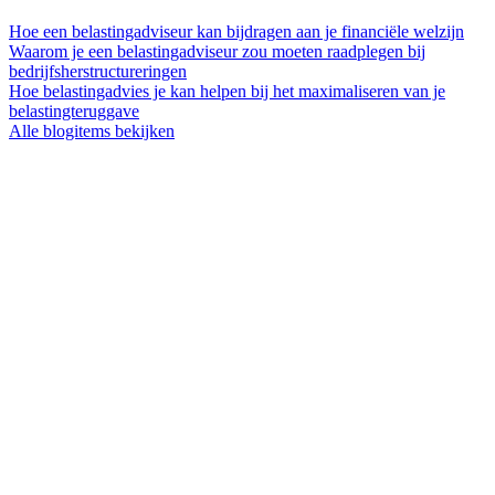
Hoe een belastingadviseur kan bijdragen aan je financiële welzijn
Waarom je een belastingadviseur zou moeten raadplegen bij
bedrijfsherstructureringen
Hoe belastingadvies je kan helpen bij het maximaliseren van je
belastingteruggave
Alle blogitems bekijken