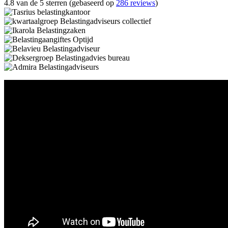
4.8 van de 5 sterren (gebaseerd op
286 reviews
)