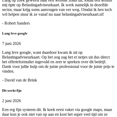
Lang op zoek geweest naar een website zoals dit, totdat een kennis
mij tipte op Belastingadviseurkaart. Ik werk namelijk in dezelfde
sector, maar krijg soms aanvragen van ver weg. Omdat ik hen toch
wil helpen stuur ik ze vanaf nu naar belastingadviseurkaart.nl!
- Robert Sanders
Lang leve google
7 juni 2026
Lang leve google, want daardoor kwam ik uit op
Belastingadviseurkaart. Op het oog zag het er netjes uit dus direct
het offerteformulier ingevuld en zeer te spreken over dit bedrijf.
Dank voor jullie hulp om de juiste professional voor de juiste prijs te
vinden.
- David van de Brink
Dit werkt fijn
2 juni 2026
Een erg fijn systeem dit. Ik keek eerst vaker via google maps, maar
daar kun je ook niet van op aan en kost het super veel tijd om ze