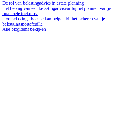
De rol van belastingadvies in estate planning
Het belang van een belastingadviseur bij het plannen van je
financiële toekomst
Hoe belastingadvies je kan helpen bij het beheren van je
beleggingsportefeuille
Alle blogitems bekijken