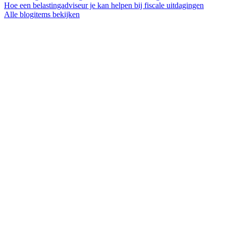
Hoe een belastingadviseur je kan helpen bij fiscale uitdagingen
Alle blogitems bekijken