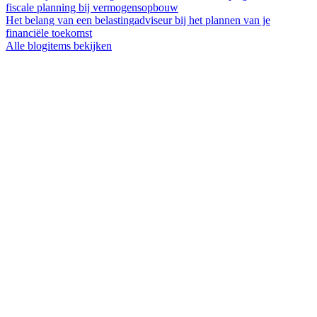
fiscale planning bij vermogensopbouw
Het belang van een belastingadviseur bij het plannen van je
financiële toekomst
Alle blogitems bekijken