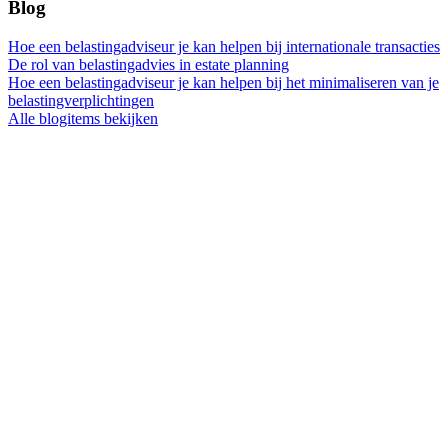
Blog
Hoe een belastingadviseur je kan helpen bij internationale transacties
De rol van belastingadvies in estate planning
Hoe een belastingadviseur je kan helpen bij het minimaliseren van je
belastingverplichtingen
Alle blogitems bekijken