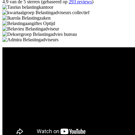
4.9 van de 5 sterren (gebaseerd op
293 reviews
)