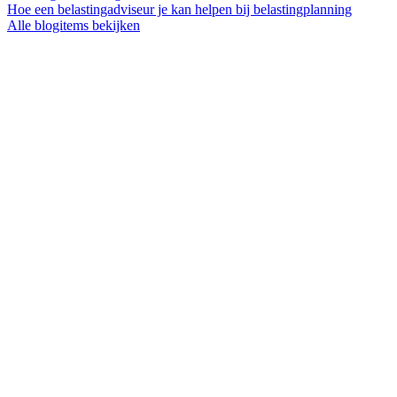
Hoe een belastingadviseur je kan helpen bij belastingplanning
Alle blogitems bekijken