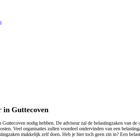
n
r in Guttecoven
n Guttecoven nodig hebben. De adviseur zal de belastingzaken van de or
posten. Veel organisaties zullen voordeel ondervinden van een belasting
lastingzaken makkelijk zelf doen. Heb je hier toch geen zin in? Een be