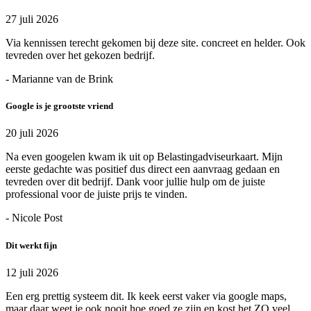
27 juli 2026
Via kennissen terecht gekomen bij deze site. concreet en helder. Ook
tevreden over het gekozen bedrijf.
- Marianne van de Brink
Google is je grootste vriend
20 juli 2026
Na even googelen kwam ik uit op Belastingadviseurkaart. Mijn
eerste gedachte was positief dus direct een aanvraag gedaan en
tevreden over dit bedrijf. Dank voor jullie hulp om de juiste
professional voor de juiste prijs te vinden.
- Nicole Post
Dit werkt fijn
12 juli 2026
Een erg prettig systeem dit. Ik keek eerst vaker via google maps,
maar daar weet je ook nooit hoe goed ze zijn en kost het ZO veel