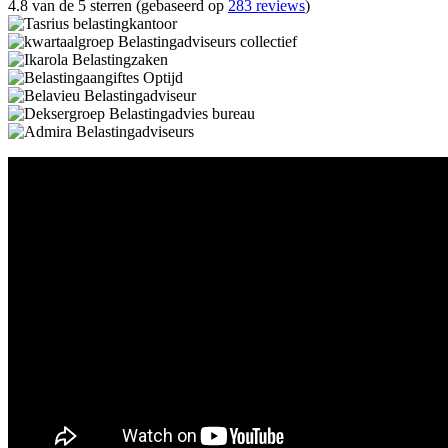
4.8 van de 5 sterren (gebaseerd op
283 reviews
)