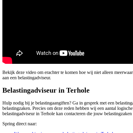
Bekijk deze video om erachter te komen hoe wij niet alleen meerwaa
aan een belastingadviseur.
Belastingadviseur in Terhole
Hulp nodig bij je belastingaangiften? Ga in gesprek met een belastinga
belastingzaken. Precies om deze reden hebben wij een aantal logische 
belastingadviseur in Terhole kan contacteren die jouw belastingzaken
Spring direct naar: