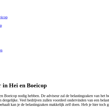
eicop
op
en
r in Hei en Boeicop
i en Boeicop nodig hebben. De adviseur zal de belastingzaken van het b
dergelijke. Veel bedrijven zullen voordeel ondervinden van een belasti
t behaalt kan je de belastingzaken makkelijk zelf doen. Heb je hier toch 