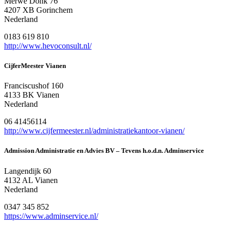
Merwe Donk 76
4207 XB Gorinchem
Nederland
0183 619 810
http://www.hevoconsult.nl/
CijferMeester Vianen
Franciscushof 160
4133 BK Vianen
Nederland
06 41456114
http://www.cijfermeester.nl/administratiekantoor-vianen/
Admission Administratie en Advies BV – Tevens h.o.d.n. Adminservice
Langendijk 60
4132 AL Vianen
Nederland
0347 345 852
https://www.adminservice.nl/