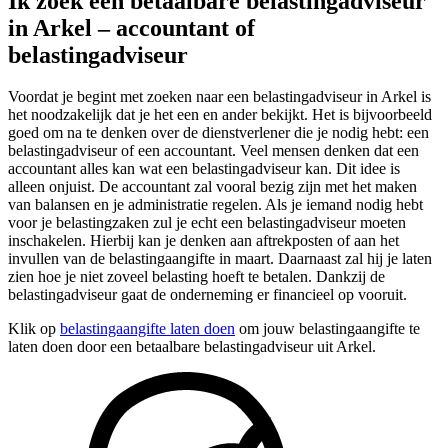
Ik zoek een betaalbare belastingadviseur
in Arkel – accountant of
belastingadviseur
Voordat je begint met zoeken naar een belastingadviseur in Arkel is
het noodzakelijk dat je het een en ander bekijkt. Het is bijvoorbeeld
goed om na te denken over de dienstverlener die je nodig hebt: een
belastingadviseur of een accountant. Veel mensen denken dat een
accountant alles kan wat een belastingadviseur kan. Dit idee is
alleen onjuist. De accountant zal vooral bezig zijn met het maken
van balansen en je administratie regelen. Als je iemand nodig hebt
voor je belastingzaken zul je echt een belastingadviseur moeten
inschakelen. Hierbij kan je denken aan aftrekposten of aan het
invullen van de belastingaangifte in maart. Daarnaast zal hij je laten
zien hoe je niet zoveel belasting hoeft te betalen. Dankzij de
belastingadviseur gaat de onderneming er financieel op vooruit.
Klik op
belastingaangifte laten doen
om jouw belastingaangifte te
laten doen door een betaalbare belastingadviseur uit Arkel.