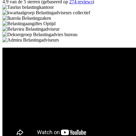
4.9 van de 5 sterren (gebaseerd op
274 reviews
)