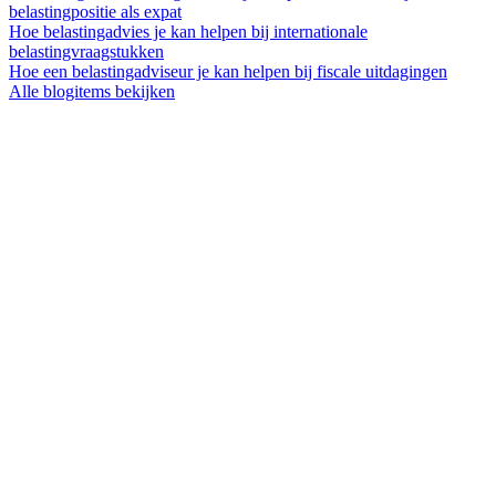
belastingpositie als expat
Hoe belastingadvies je kan helpen bij internationale
belastingvraagstukken
Hoe een belastingadviseur je kan helpen bij fiscale uitdagingen
Alle blogitems bekijken