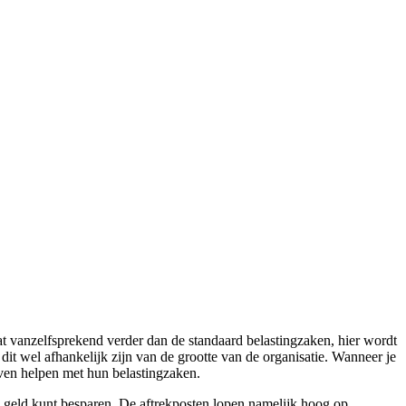
t vanzelfsprekend verder dan de standaard belastingzaken, hier wordt
dit wel afhankelijk zijn van de grootte van de organisatie. Wanneer je
ijven helpen met hun belastingzaken.
l geld kunt besparen. De aftrekposten lopen namelijk hoog op,