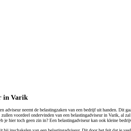
r in Varik
 adviseur neemt de belastingzaken van een bedrijf uit handen. Dit gaa
zullen voordeel ondervinden van een belastingadviseur in Varik, al zal 
Heb je hier toch geen zin in? Een belastingadviseur kan ook kleine bedr
bij inschakelen van een belastingadviseur. Dit door het feit dat je vee