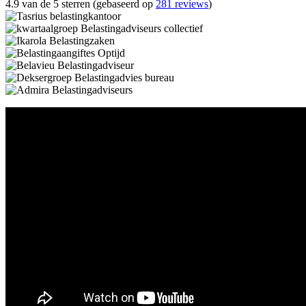
4.9 van de 5 sterren (gebaseerd op
281 reviews
)