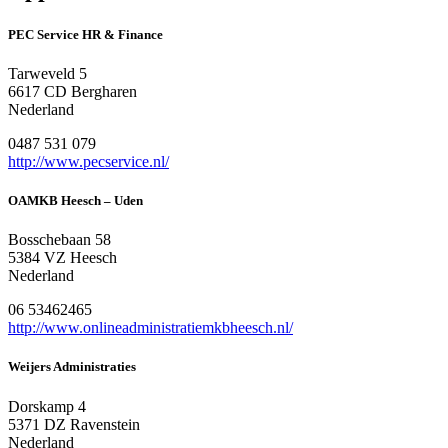
PEC Service HR & Finance
Tarweveld 5
6617 CD Bergharen
Nederland
0487 531 079
http://www.pecservice.nl/
OAMKB Heesch – Uden
Bosschebaan 58
5384 VZ Heesch
Nederland
06 53462465
http://www.onlineadministratiemkbheesch.nl/
Weijers Administraties
Dorskamp 4
5371 DZ Ravenstein
Nederland