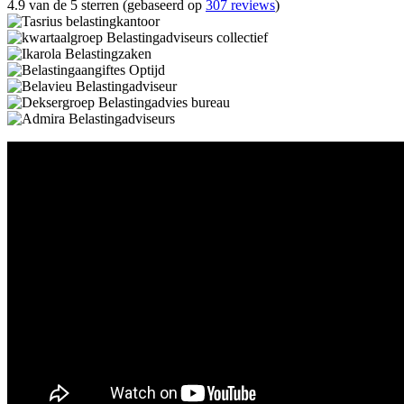
4.9 van de 5 sterren (gebaseerd op
307 reviews
)