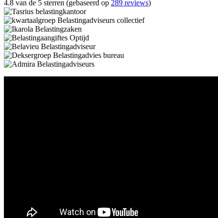
4.8 van de 5 sterren (gebaseerd op
289 reviews
)