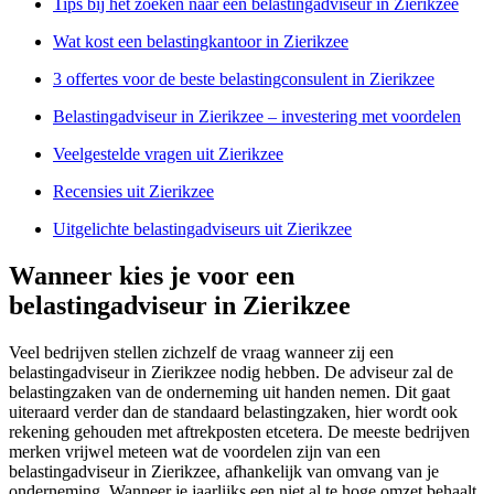
Tips bij het zoeken naar een belastingadviseur in Zierikzee
Wat kost een belastingkantoor in Zierikzee
3 offertes voor de beste belastingconsulent in Zierikzee
Belastingadviseur in Zierikzee – investering met voordelen
Veelgestelde vragen uit Zierikzee
Recensies uit Zierikzee
Uitgelichte belastingadviseurs uit Zierikzee
Wanneer kies je voor een
belastingadviseur in Zierikzee
Veel bedrijven stellen zichzelf de vraag wanneer zij een
belastingadviseur in Zierikzee nodig hebben. De adviseur zal de
belastingzaken van de onderneming uit handen nemen. Dit gaat
uiteraard verder dan de standaard belastingzaken, hier wordt ook
rekening gehouden met aftrekposten etcetera. De meeste bedrijven
merken vrijwel meteen wat de voordelen zijn van een
belastingadviseur in Zierikzee, afhankelijk van omvang van je
onderneming. Wanneer je jaarlijks een niet al te hoge omzet behaalt