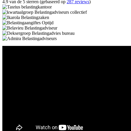
4.9 van de 5 sterren (gebaseerd op
287 reviews
)