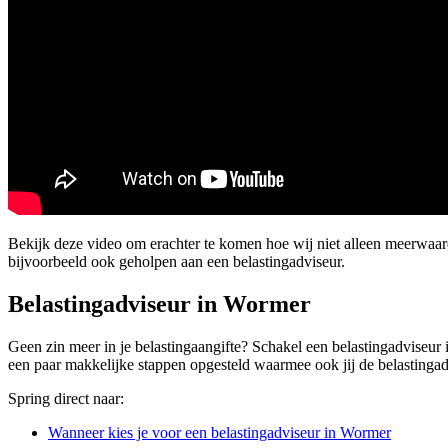
Bekijk deze video om erachter te komen hoe wij niet alleen meerwa
bijvoorbeeld ook geholpen aan een belastingadviseur.
Belastingadviseur in Wormer
Geen zin meer in je belastingaangifte? Schakel een belastingadviseur 
een paar makkelijke stappen opgesteld waarmee ook jij de belastingadv
Spring direct naar:
Wanneer kies je voor een belastingadviseur in Wormer