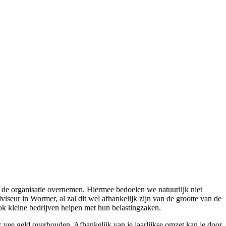
n de organisatie overnemen. Hiermee bedoelen we natuurlijk niet
viseur in Wormer, al zal dit wel afhankelijk zijn van de grootte van de
ok kleine bedrijven helpen met hun belastingzaken.
k vee geld overhouden. Afhankelijk van je jaarlijkse omzet kan je door