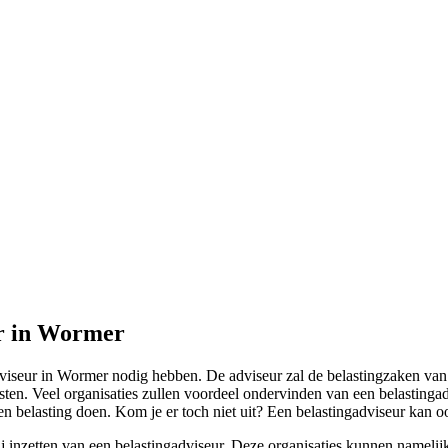
ur in Wormer
gadviseur in Wormer nodig hebben. De adviseur zal de belastingzaken va
posten. Veel organisaties zullen voordeel ondervinden van een belastingad
en belasting doen. Kom je er toch niet uit? Een belastingadviseur kan o
j inzetten van een belastingadviseur. Deze organisaties kunnen namelij