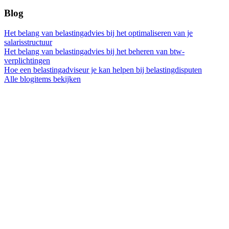
Blog
Het belang van belastingadvies bij het optimaliseren van je
salarisstructuur
Het belang van belastingadvies bij het beheren van btw-
verplichtingen
Hoe een belastingadviseur je kan helpen bij belastingdisputen
Alle blogitems bekijken