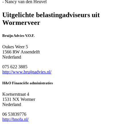
- Nancy van den Heuvel
Uitgelichte belastingadviseurs uit
Wormerveer
Bruijn Advies V.O.F.
Oukes Weer 5
1566 RW Assendelft
Nederland
075 622 3885
http://www.bruijnadvies.nl/
H&O Financiële administraties
Koetserstraat 4
1531 NX Wormer
Nederland
06 53839776
http://hnofa.nl/