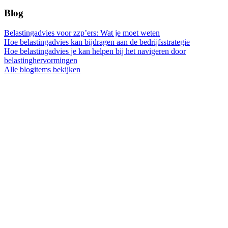
Blog
Belastingadvies voor zzp’ers: Wat je moet weten
Hoe belastingadvies kan bijdragen aan de bedrijfsstrategie
Hoe belastingadvies je kan helpen bij het navigeren door
belastinghervormingen
Alle blogitems bekijken