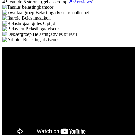
4.9 van de 5 sterren (gebaseerd op
292 reviews
)