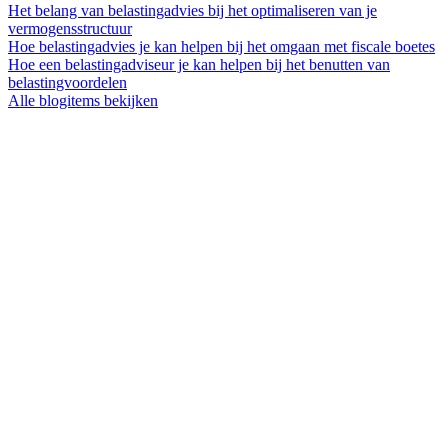
Het belang van belastingadvies bij het optimaliseren van je
vermogensstructuur
Hoe belastingadvies je kan helpen bij het omgaan met fiscale boetes
Hoe een belastingadviseur je kan helpen bij het benutten van
belastingvoordelen
Alle blogitems bekijken