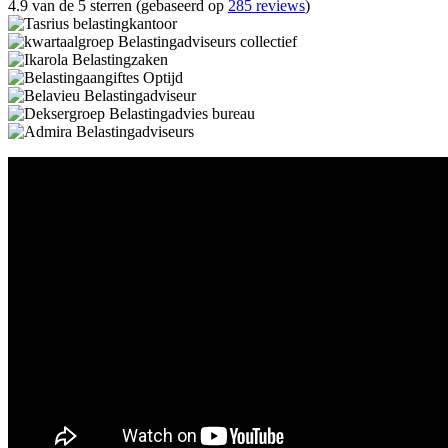
4.9 van de 5 sterren (gebaseerd op
285 reviews
)