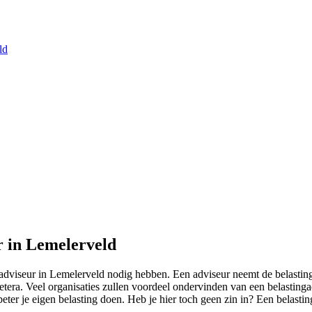
ld
r in Lemelerveld
dviseur in Lemelerveld nodig hebben. Een adviseur neemt de belastingza
era. Veel organisaties zullen voordeel ondervinden van een belastingadv
beter je eigen belasting doen. Heb je hier toch geen zin in? Een belast