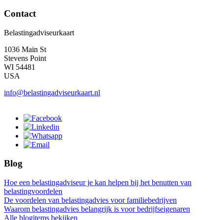
Contact
Belastingadviseurkaart
1036 Main St
Stevens Point
WI 54481
USA
info@belastingadviseurkaart.nl
Blog
Hoe een belastingadviseur je kan helpen bij het benutten van
belastingvoordelen
De voordelen van belastingadvies voor familiebedrijven
Waarom belastingadvies belangrijk is voor bedrijfseigenaren
Alle blogitems bekijken