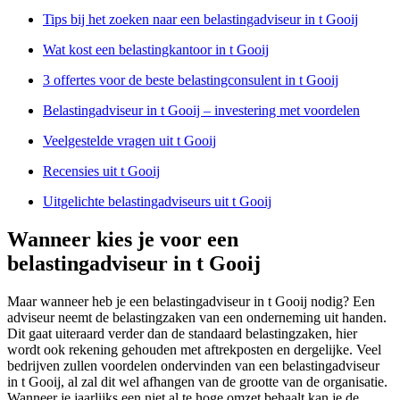
Tips bij het zoeken naar een belastingadviseur in t Gooij
Wat kost een belastingkantoor in t Gooij
3 offertes voor de beste belastingconsulent in t Gooij
Belastingadviseur in t Gooij – investering met voordelen
Veelgestelde vragen uit t Gooij
Recensies uit t Gooij
Uitgelichte belastingadviseurs uit t Gooij
Wanneer kies je voor een
belastingadviseur in t Gooij
Maar wanneer heb je een belastingadviseur in t Gooij nodig? Een
adviseur neemt de belastingzaken van een onderneming uit handen.
Dit gaat uiteraard verder dan de standaard belastingzaken, hier
wordt ook rekening gehouden met aftrekposten en dergelijke. Veel
bedrijven zullen voordelen ondervinden van een belastingadviseur
in t Gooij, al zal dit wel afhangen van de grootte van de organisatie.
Wanneer je jaarlijks een niet al te hoge omzet behaalt kan je de