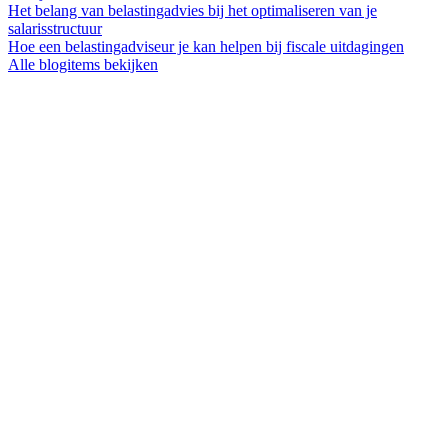
Het belang van belastingadvies bij het optimaliseren van je
salarisstructuur
Hoe een belastingadviseur je kan helpen bij fiscale uitdagingen
Alle blogitems bekijken