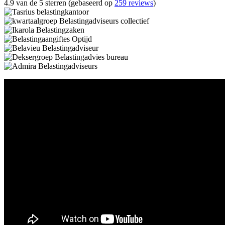
4.9 van de 5 sterren (gebaseerd op
259 reviews
)