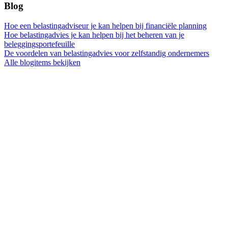
Blog
Hoe een belastingadviseur je kan helpen bij financiële planning
Hoe belastingadvies je kan helpen bij het beheren van je
beleggingsportefeuille
De voordelen van belastingadvies voor zelfstandig ondernemers
Alle blogitems bekijken