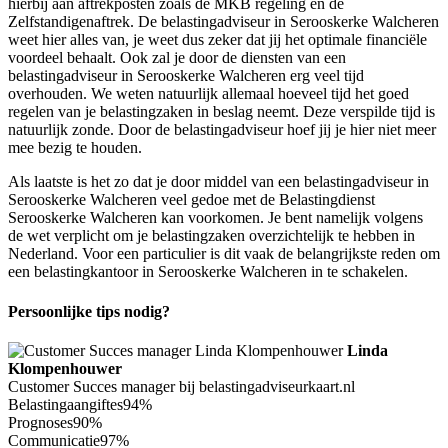
hierbij aan aftrekposten zoals de MKB regeling en de
Zelfstandigenaftrek. De belastingadviseur in Serooskerke Walcheren
weet hier alles van, je weet dus zeker dat jij het optimale financiële
voordeel behaalt. Ook zal je door de diensten van een
belastingadviseur in Serooskerke Walcheren erg veel tijd
overhouden. We weten natuurlijk allemaal hoeveel tijd het goed
regelen van je belastingzaken in beslag neemt. Deze verspilde tijd is
natuurlijk zonde. Door de belastingadviseur hoef jij je hier niet meer
mee bezig te houden.
Als laatste is het zo dat je door middel van een belastingadviseur in
Serooskerke Walcheren veel gedoe met de Belastingdienst
Serooskerke Walcheren kan voorkomen. Je bent namelijk volgens
de wet verplicht om je belastingzaken overzichtelijk te hebben in
Nederland. Voor een particulier is dit vaak de belangrijkste reden om
een belastingkantoor in Serooskerke Walcheren in te schakelen.
Persoonlijke tips nodig?
Linda
Klompenhouwer
Customer Succes manager bij belastingadviseurkaart.nl
Belastingaangiftes
94%
Prognoses
90%
Communicatie
97%