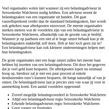
Veel organisaties weten niet wanneer zij een belastingadviseur in
Serooskerke Walcheren nodig hebben. Een adviseur neemt de
belastingzaken van een organisatie uit handen. Dit gaat
vanzelfsprekend verder dan de standaard belastingzaken, hier wordt
ook gekeken naar aftrekposten enzovoort. De meeste organisaties
merken meteen wat de voordelen zijn van een belastingadviseur in
Serooskerke Walcheren, afhankelijk van de grootte van je bedrijf.
Wanneer je op jaarbasis een niet al te hoge omzet behaalt kan je de
belastingzaken makkelijk zelf doen. Heb je hier toch geen zin in?
Een belastingadviseur kan ook kleinere ondernemingen helpen met
hun belastingzaken.
De grote organisaties met een hoge omzet zullen het meeste baat
hebben bij inzetten van een belastingadviseur. Dit door het gegeven
dat je veel geld kunt besparen. De aftrekposten lopen nu eenmaal
hoog op, hierdoor zal je met een paar procent al enkele
tienduizenden euro’s kunnen besparen, dit hangt natuurlijk af van je
omzet. De belastingadviseur laat je precies zien van waar jij voor in
aanmerking komt. Een aantal voordelen opgesomd:
Zoveel mogelijk belastingvoordeel in Serooskerke Walcheren
Altijd een belastingadviseur regio Serooskerke Walcheren
Erkende belastingadviseurs regio Serooskerke Walcheren
Geen zorgen en frustraties