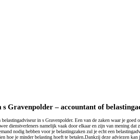
n s Gravenpolder – accountant of belastinga
n belastingadviseur in s Gravenpolder. Een van de zaken waar je goed 
twee dienstverleners namelijk vaak door elkaar en zijn van mening dat ze
iemand nodig hebben voor je belastingzaken zul je echt een belastingadv
 zien hoe je minder belasting hoeft te betalen.Dankzij deze adviezen kan 