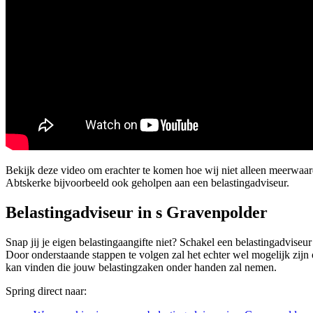
Bekijk deze video om erachter te komen hoe wij niet alleen meerwaa
Abtskerke bijvoorbeeld ook geholpen aan een belastingadviseur.
Belastingadviseur in s Gravenpolder
Snap jij je eigen belastingaangifte niet? Schakel een belastingadviseu
Door onderstaande stappen te volgen zal het echter wel mogelijk zijn 
kan vinden die jouw belastingzaken onder handen zal nemen.
Spring direct naar: