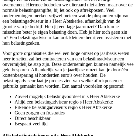
overnemen. Hiermee bedoelen we uiteraard niet alleen maar over de
normale belastingaangifte, hij let ook op aftrekposten. Veel
ondernemingen merken vrijwel meteen wat de pluspunten zijn van
een belastingadviseur in s Heer Abtskerke, afhankelijk van de
grootte van je bedrijf. Heb jij een lage jaaromzet? Dan kan je
misschien beter je eigen belasting doen. Heb je hier toch geen zin
in? Een belastingadviseur kan ook kleinere bedrijven assisteren met
hun belastingzaken.
Voor grote organisaties die wel een hoge omzet op jaarbasis weten
neer te zetten zal het contracteren van een belastingadviseur een
onvermijdelijke stap zijn. Deze ondernemingen kunnen namelijk vee
geld besparen. Afhankelijk van je jaarlijkse omzet kan je door één
kostenbesparing al honderden euro’s over houden. De
belastingadviseur laat je precies zien van welke aftrekposten er
gebruikt gemaakt kan worden. Een aantal voordelen opgesomd:
Zoveel mogelijk belastingvoordeel in s Heer Abtskerke
Altijd een belastingadviseur regio s Heer Abtskerke
Erkende belastingadviseurs regio s Heer Abtskerke
Geen zorgen en frustraties
Direct beschikbaar
Bespaart veel tijd
Alle belastingadviseurs uit s Heer Abtskerke