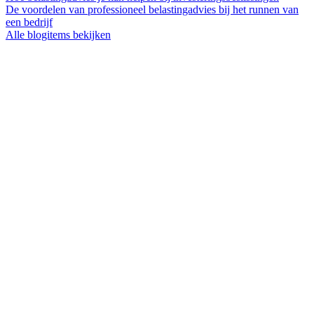
De voordelen van professioneel belastingadvies bij het runnen van
een bedrijf
Alle blogitems bekijken