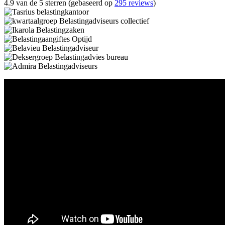
4.9 van de 5 sterren (gebaseerd op
295 reviews
)